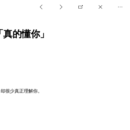





上一篇
下一篇
弹出
关闭
「真的懂你」
器却很少真正理解你。