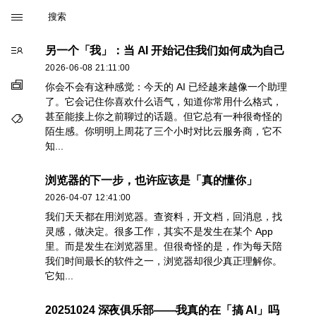

关于我
另一个「我」：当 AI 开始记住我们如何成为自己

2026-06-08 21:11:00
分类

你会不会有这种感觉：今天的 AI 已经越来越像一个助理
了。它会记住你喜欢什么语气，知道你常用什么格式，
甚至能接上你之前聊过的话题。但它总有一种很奇怪的
标签

陌生感。你明明上周花了三个小时对比云服务商，它不
知...
浏览器的下一步，也许应该是「真的懂你」
2026-04-07 12:41:00
我们天天都在用浏览器。查资料，开文档，回消息，找
灵感，做决定。很多工作，其实不是发生在某个 App
里。而是发生在浏览器里。但很奇怪的是，作为每天陪
我们时间最长的软件之一，浏览器却很少真正理解你。
它知...
20251024 深夜俱乐部——我真的在「搞 AI」吗