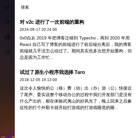

关于我
对 v2c 进行了一次前端的重构

2024-09-17 20:24:00
分类

0x0自从 2019 年把博客迁移到 Typecho，再到 2020 年用
React 自己写了博客的前端进行了前后端分离后，我的博客
前端就几乎没怎么动过了。期间其实也多次想开始重构，但
标签

总是因为工作忙...
试过了原生小程序我选择 Taro
2018-12-05 19:13:00
这次令人愉快的公（移）费（动）出（办）游（公）快接近
了尾声。委实说整个移动办公的过程中我们开发部门是没有
什么产出的，都在体验武夷山的好风光了，晚上回来之后象
征性的打个外勤卡就开始打游戏的打游戏睡觉的睡...