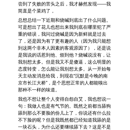
尝到了失败的苦头之后，我才赫然发现——我
简直是个菜鸡了，
总想总结一下近期和烧碱到底出了什么问题。
可是想出了花儿也想出来我到底在哪里犯了严
重的错误，我问过烧碱是因为新鲜就是过去
了，还是因为有了更有趣的人（因为我只能想
到这两个非本人因素的客观原因了），还是说
是我说的话惹到他、烦到他？烧碱说没有，让
我别想太多。但是我又不是傻逼，这么明显的
态度转变，怎么能让我别想太多。从一开始每
天主动发消息给我，到现在“沉默是今晚的南
京市长江大桥”，是个思想正常的人都能嗅出
那种不一样的味道。
我也不想让整个人变得自怨自艾，我也想说一
句：我做人也是有气节的。既然之前都当舔狗
舔到那么不要脸的份儿上了，你说还有什么拉
不下脸的呢？但是我既然都已经知道我舔的是
一块石头，为什么还要继续舔下去？这是不是